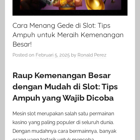
Cara Menang Gede di Slot: Tips
Ampuh untuk Meraih Kemenangan
Besar!
Posted on
Februari 5, 2025
by
Ronald Perez
Raup Kemenangan Besar
dengan Mudah di Slot: Tips
Ampuh yang Wajib Dicoba
Mesin slot merupakan salah satu permainan
kasino yang paling populer di seluruh dunia.
Dengan mudahnya cara bermainnya, banyak
orang yang tertarik untuk mencoba