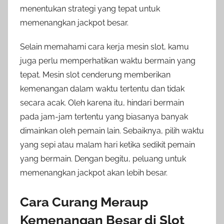
menentukan strategi yang tepat untuk
memenangkan jackpot besar.
Selain memahami cara kerja mesin slot, kamu
juga perlu memperhatikan waktu bermain yang
tepat. Mesin slot cenderung memberikan
kemenangan dalam waktu tertentu dan tidak
secara acak. Oleh karena itu, hindari bermain
pada jam-jam tertentu yang biasanya banyak
dimainkan oleh pemain lain. Sebaiknya, pilih waktu
yang sepi atau malam hari ketika sedikit pemain
yang bermain. Dengan begitu, peluang untuk
memenangkan jackpot akan lebih besar.
Cara Curang Meraup
Kemenangan Besar di Slot