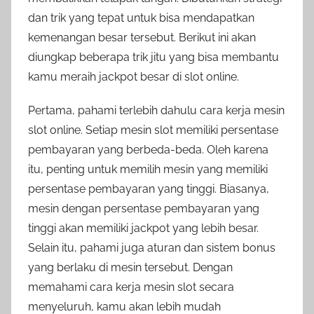
dan trik yang tepat untuk bisa mendapatkan
kemenangan besar tersebut. Berikut ini akan
diungkap beberapa trik jitu yang bisa membantu
kamu meraih jackpot besar di slot online.
Pertama, pahami terlebih dahulu cara kerja mesin
slot online. Setiap mesin slot memiliki persentase
pembayaran yang berbeda-beda. Oleh karena
itu, penting untuk memilih mesin yang memiliki
persentase pembayaran yang tinggi. Biasanya,
mesin dengan persentase pembayaran yang
tinggi akan memiliki jackpot yang lebih besar.
Selain itu, pahami juga aturan dan sistem bonus
yang berlaku di mesin tersebut. Dengan
memahami cara kerja mesin slot secara
menyeluruh, kamu akan lebih mudah