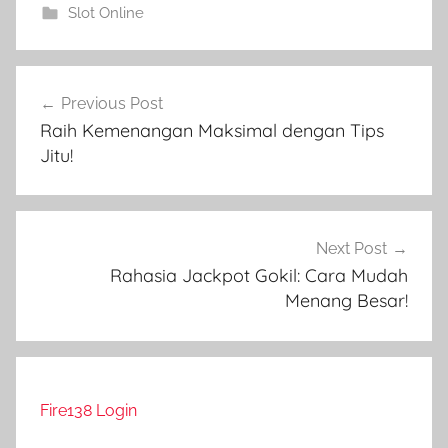
Slot Online
Navigasi
Previous Post
pos
Raih Kemenangan Maksimal dengan Tips
Jitu!
Next Post
Rahasia Jackpot Gokil: Cara Mudah
Menang Besar!
Fire138 Login