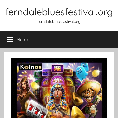
Skip
ferndalebluesfestival.org
to
content
ferndalebluesfestival.org
Menu