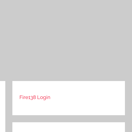
Fire138 Login