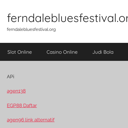
Skip
to
ferndalebluesfestival.o
content
ferndalebluesfestival.org
Slot Online
Casino Online
Judi Bola
APi
agen138
EGP88 Daftar
agen96 link alternatif