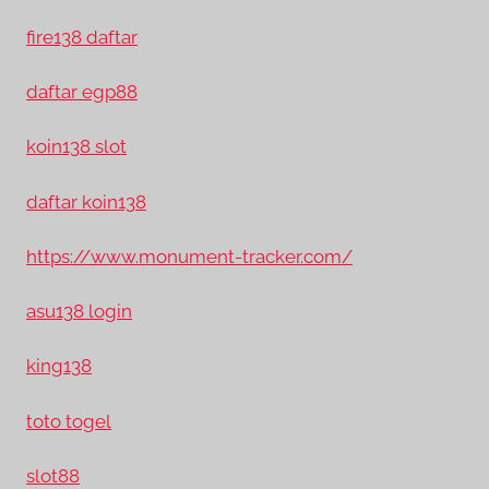
fire138 daftar
daftar egp88
koin138 slot
daftar koin138
https://www.monument-tracker.com/
asu138 login
king138
toto togel
slot88