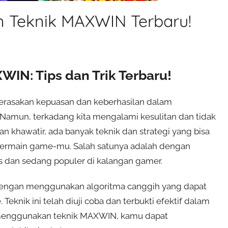
Teknik MAXWIN Terbaru!
N: Tips dan Trik Terbaru!
merasakan kepuasan dan keberhasilan dalam
 Namun, terkadang kita mengalami kesulitan dan tidak
n khawatir, ada banyak teknik dan strategi yang bisa
rmain game-mu. Salah satunya adalah dengan
s dan sedang populer di kalangan gamer.
ngan menggunakan algoritma canggih yang dapat
knik ini telah diuji coba dan terbukti efektif dalam
 menggunakan teknik MAXWIN, kamu dapat