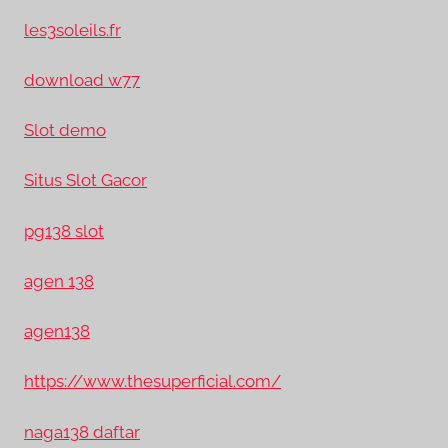
les3soleils.fr
download w77
Slot demo
Situs Slot Gacor
pg138 slot
agen 138
agen138
https://www.thesuperficial.com/
naga138 daftar