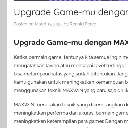
Upgrade Game-mu dengan 
Posted on
Maret 17, 2025
by
Ronald Perez
Upgrade Game-mu dengan MAXWI
Ketika bermain game, tentunya kita semua ingin 
mengalahkan lawan atau mencapai level tertinggi.
bisa melampaui batas yang sudah ditentukan. Janga
kamu gunakan untuk meningkatkan kemampuan be
menggunakan teknik MAXWIN yang baru saja dirili
MAXWIN merupakan teknik yang dikembangkan de
meningkatkan performa dan akurasi bermain game. Te
meningkatkan keterampilan para gamer. Dengan