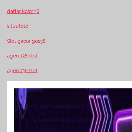
daftar koin138
situs toto
Slot gacor go138
agen 138 slot
agen 138 slot